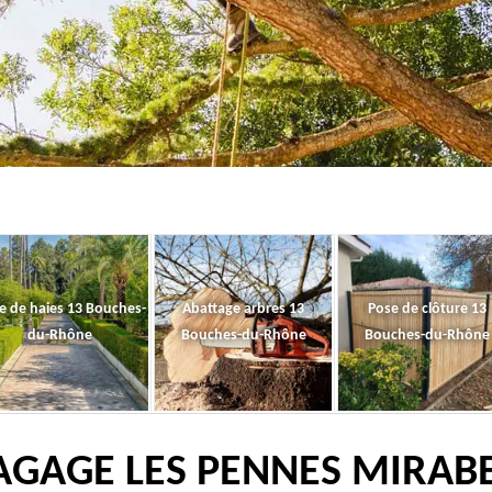
le de haies 13 Bouches-
Abattage arbres 13
Pose de clôture 13
du-Rhône
Bouches-du-Rhône
Bouches-du-Rhône
AGAGE LES PENNES MIRAB