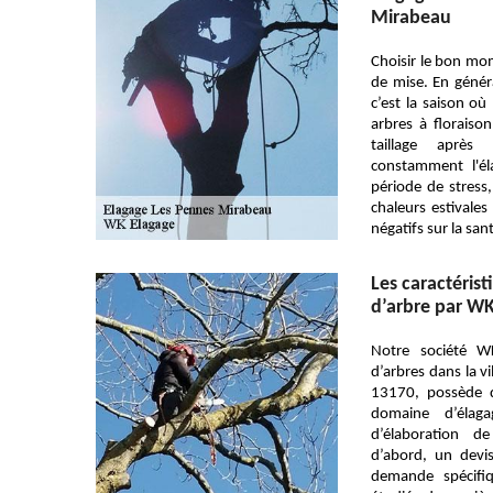
Mirabeau
Choisir le bon mom
de mise. En général
c’est la saison où
arbres à floraison
taillage après
constamment l'é
période de stres
chaleurs estivales 
négatifs sur la sant
Les caractéris
d’arbre par W
Notre société W
d’arbres dans la v
13170, possède d
domaine d’élag
d’élaboration d
d’abord, un devi
demande spécif