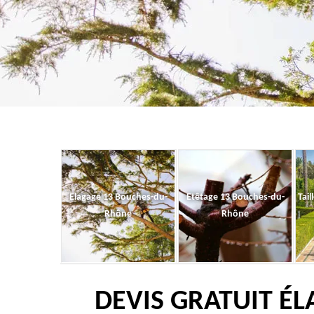
Elagage 13 Bouches-du-
Etêtage 13 Bouches-du-
Tail
Rhône
Rhône
DEVIS GRATUIT ÉL