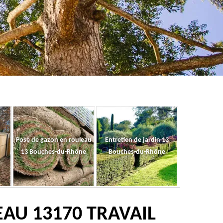
Pose de gazon en rouleau
Entretien de jardin 13
13 Bouches-du-Rhône
Bouches-du-Rhône
EAU 13170 TRAVAIL