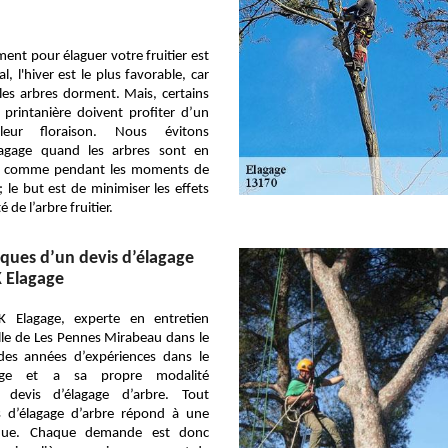
ent pour élaguer votre fruitier est
, l'hiver est le plus favorable, car
 les arbres dorment. Mais, certains
 printanière doivent profiter d’un
 leur floraison. Nous évitons
lagage quand les arbres sont en
s, comme pendant les moments de
; le but est de minimiser les effets
é de l’arbre fruitier.
tiques d’un devis d’élagage
K Elagage
K Elagage, experte en entretien
ille de Les Pennes Mirabeau dans le
es années d’expériences dans le
age et a sa propre modalité
e devis d’élagage d’arbre. Tout
s d’élagage d’arbre répond à une
ique. Chaque demande est donc