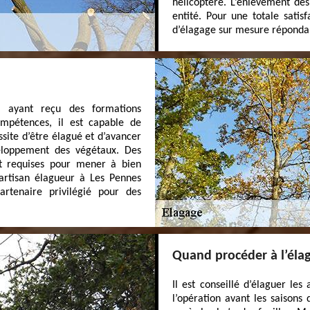
hélicoptère. L’enlèvement des
entité. Pour une totale satis
d’élagage sur mesure répondan
l ayant reçu des formations
ompétences, il est capable de
ssite d’être élagué et d’avancer
eloppement des végétaux. Des
nt requises pour mener à bien
 artisan élagueur à Les Pennes
rtenaire privilégié pour des
Quand procéder à l’élag
Il est conseillé d’élaguer les
l’opération avant les saisons