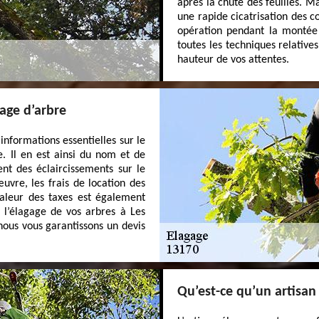
après la chute des feuilles. M
une rapide cicatrisation des co
opération pendant la montée 
toutes les techniques relatives
hauteur de vos attentes.
age d’arbre
nformations essentielles sur le
re. Il en est ainsi du nom et de
nt des éclaircissements sur le
uvre, les frais de location des
 valeur des taxes est également
r l’élagage de vos arbres à Les
ous vous garantissons un devis
Qu’est-ce qu’un artisan