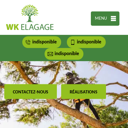
MENU
indisponible
indisponible
indisponible
CONTACTEZ-NOUS
RÉALISATIONS