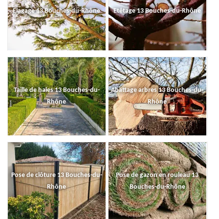
Elagage 13 Bouches-du-Rhône
Etêtage 13 Bouches-du-Rhône
Taille de haies 13 Bouches-du-
Abattage arbres 13 Bouches-du-
Rhône
Rhône
Pose de clôture 13 Bouches-du-
Pose de gazon en rouleau 13
Rhône
Bouches-du-Rhône