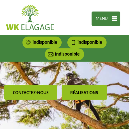
MENU
indisponible
indisponible
indisponible
CONTACTEZ-NOUS
RÉALISATIONS