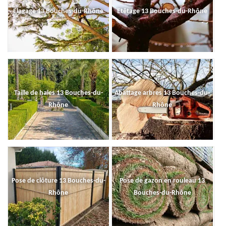
Elagage 13 Bouches-du-Rhône
Etêtage 13 Bouches-du-Rhône
Taille de haies 13 Bouches-du-
Abattage arbres 13 Bouches-du-
Rhône
Rhône
Pose de clôture 13 Bouches-du-
Pose de gazon en rouleau 13
Rhône
Bouches-du-Rhône