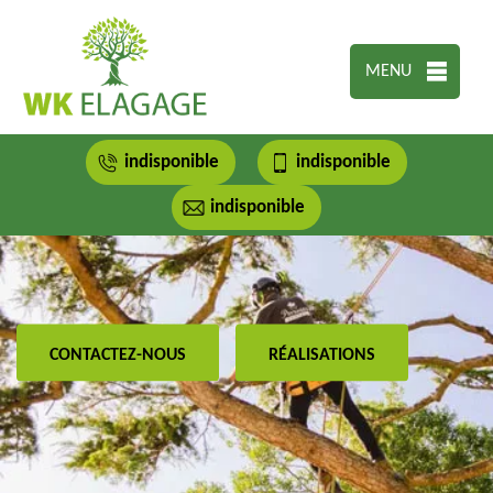
MENU
indisponible
indisponible
indisponible
CONTACTEZ-NOUS
RÉALISATIONS