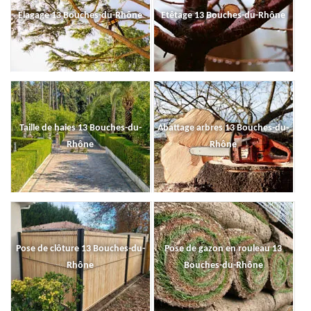
Elagage 13 Bouches-du-Rhône
Etêtage 13 Bouches-du-Rhône
Taille de haies 13 Bouches-du-
Abattage arbres 13 Bouches-du-
Rhône
Rhône
Pose de clôture 13 Bouches-du-
Pose de gazon en rouleau 13
Rhône
Bouches-du-Rhône