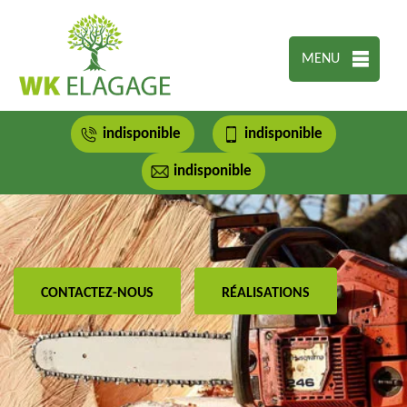
MENU
indisponible
indisponible
indisponible
CONTACTEZ-NOUS
RÉALISATIONS