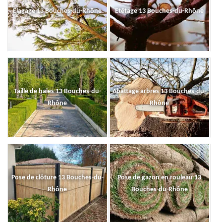
Elagage 13 Bouches-du-Rhône
Etêtage 13 Bouches-du-Rhône
Taille de haies 13 Bouches-du-
Abattage arbres 13 Bouches-du-
Rhône
Rhône
Pose de clôture 13 Bouches-du-
Pose de gazon en rouleau 13
Rhône
Bouches-du-Rhône