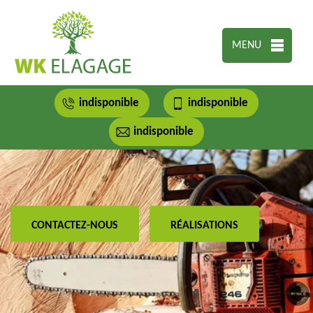
MENU
indisponible
indisponible
indisponible
CONTACTEZ-NOUS
RÉALISATIONS