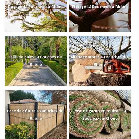
Elagage 13 Bouches-du-Rhône
Etêtage 13 Bouches-du-Rhône
Taille de haies 13 Bouches-du-
Abattage arbres 13 Bouches-du-
Rhône
Rhône
Pose de clôture 13 Bouches-du-
Pose de gazon en rouleau 13
Rhône
Bouches-du-Rhône