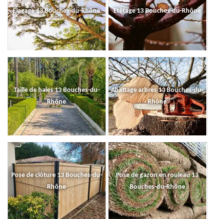
Elagage 13 Bouches-du-Rhône
Etêtage 13 Bouches-du-Rhône
Taille de haies 13 Bouches-du-
Abattage arbres 13 Bouches-du-
Rhône
Rhône
Pose de clôture 13 Bouches-du-
Pose de gazon en rouleau 13
Rhône
Bouches-du-Rhône