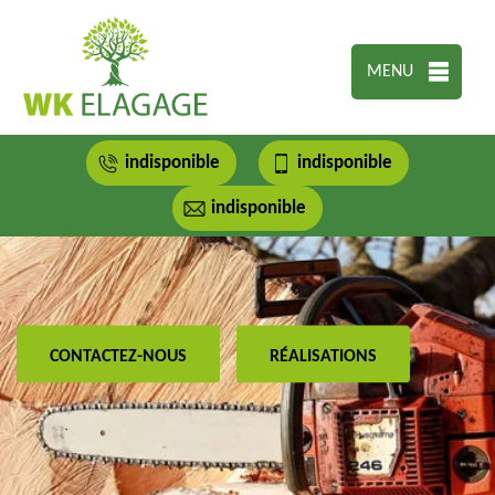
MENU
indisponible
indisponible
indisponible
CONTACTEZ-NOUS
RÉALISATIONS